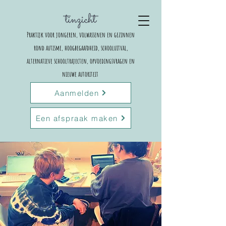
Praktijk voor jongeren, volwassenen en gezinnen
rond autisme, hoogbegaafdheid, schooluitval,
alternatieve schooltrajecten,
opvoedingsvragen en
nieuwe autoriteit
Aanmelden
Een afspraak maken