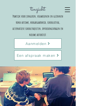
Praktijk voor jongeren, volwassenen en gezinnen
rond autisme, hoogbegaafdheid, schooluitval,
alternatieve schooltrajecten,
opvoedingsvragen en
nieuwe autoriteit
Aanmelden
Een afspraak maken