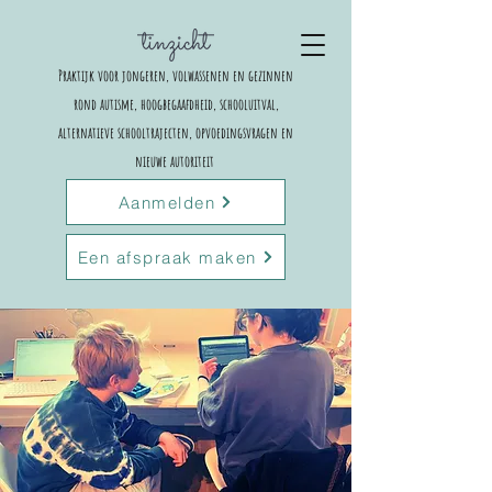
Praktijk voor jongeren, volwassenen en gezinnen
rond autisme, hoogbegaafdheid, schooluitval,
alternatieve schooltrajecten,
opvoedingsvragen en
nieuwe autoriteit
Aanmelden
Een afspraak maken