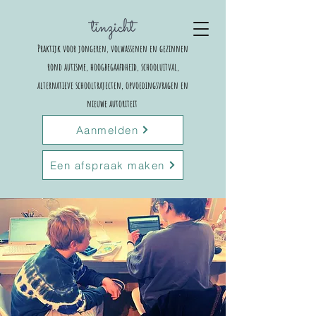
Praktijk voor jongeren, volwassenen en gezinnen
rond autisme, hoogbegaafdheid, schooluitval,
alternatieve schooltrajecten,
opvoedingsvragen en
nieuwe autoriteit
Aanmelden
Een afspraak maken