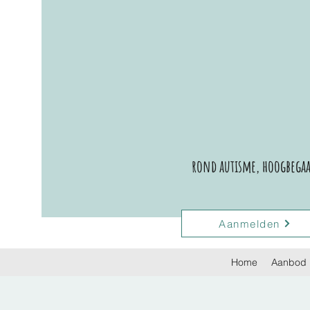
rond autisme, hoogbegaaf
Aanmelden
Home
Aanbod