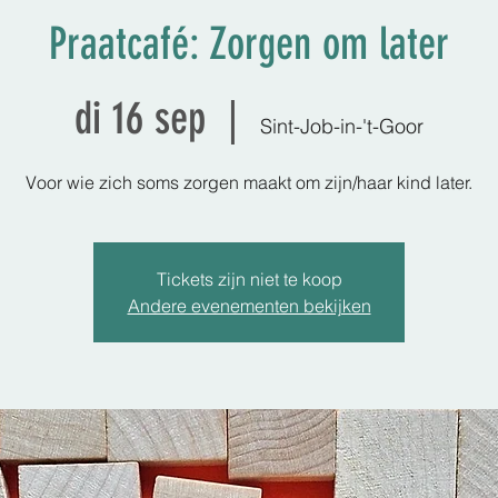
Praatcafé: Zorgen om later
di 16 sep
  |  
Sint-Job-in-'t-Goor
Voor wie zich soms zorgen maakt om zijn/haar kind later.
Tickets zijn niet te koop
Andere evenementen bekijken