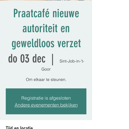
Praatcafé nieuwe
autoriteit en
geweldloos verzet
do 03 dec
  |  
Sint-Job-in-'t-
Goor
Om elkaar te steunen.
Registratie is afgesloten
Andere evenementen bekijken
Tijd en locatie