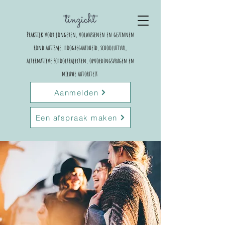
Praktijk voor jongeren, volwassenen en gezinnen
rond autisme, hoogbegaafdheid, schooluitval,
alternatieve schooltrajecten,
opvoedingsvragen en
nieuwe autoriteit
Aanmelden
Een afspraak maken