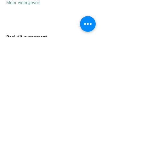
Meer weergeven
Deel dit evenement
info@tinzicht.be
03 344 61 30
Praktijk TINZICHT
Brugstraat 111a/GV
2960 Sint-Job-in-'t-Goor
België