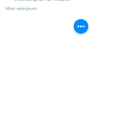
Meer weergeven
Deel dit evenement
info@tinzicht.be
03 344 61 30
Praktijk TINZICHT
Brugstraat 111a/GV
2960 Sint-Job-in-'t-Goor