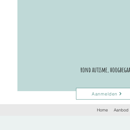
rond autisme, hoogbegaaf
Aanmelden
Home
Aanbod