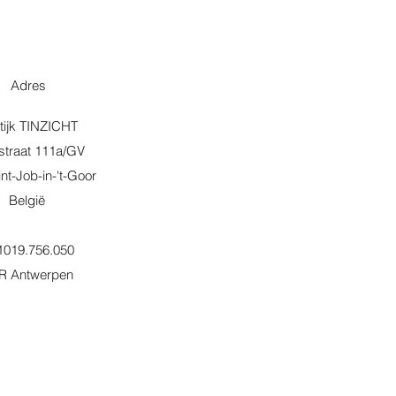
Adres
tijk TINZICHT
straat 111a/GV
nt-Job-in-'t-Goor
België
019.756.050
R Antwerpen