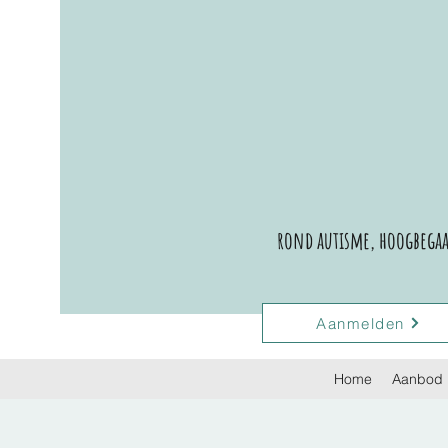
rond autisme, hoogbegaaf
Aanmelden
Home
Aanbod