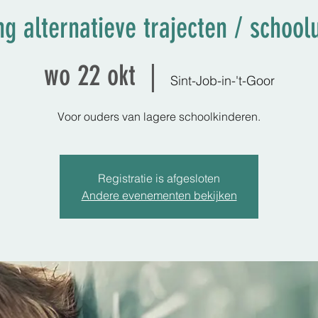
ng alternatieve trajecten / schoolu
wo 22 okt
  |  
Sint-Job-in-'t-Goor
Voor ouders van lagere schoolkinderen.
Registratie is afgesloten
Andere evenementen bekijken