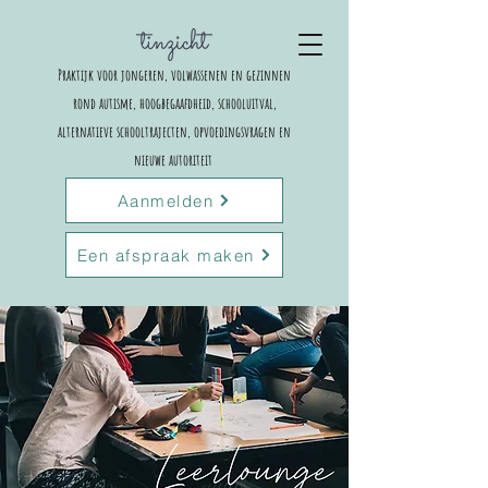
Praktijk voor jongeren, volwassenen en gezinnen
rond autisme, hoogbegaafdheid, schooluitval,
alternatieve schooltrajecten,
opvoedingsvragen en
nieuwe autoriteit
Aanmelden
Een afspraak maken