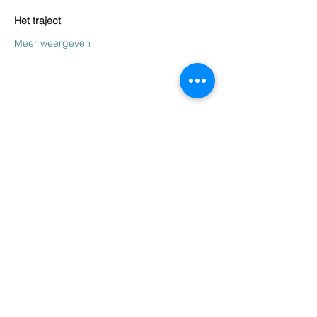
Het traject
Meer weergeven
Deel dit evenement
info@tinzicht.be
03 344 61 30
Praktijk TINZICHT
Brugstraat 111a/GV