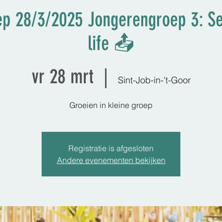
p 28/3/2025 Jongerengroep 3: Set
life 📤
vr 28 mrt
  |  
Sint-Job-in-'t-Goor
Groeien in kleine groep
Registratie is afgesloten
Andere evenementen bekijken