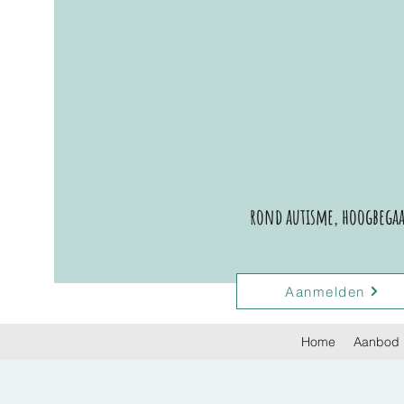
rond autisme, hoogbegaaf
Aanmelden
Home
Aanbod