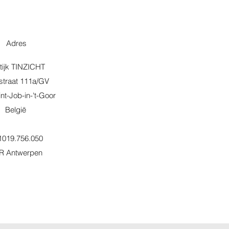
Adres
tijk TINZICHT
straat 111a/GV
nt-Job-in-'t-Goor
België
019.756.050
R Antwerpen