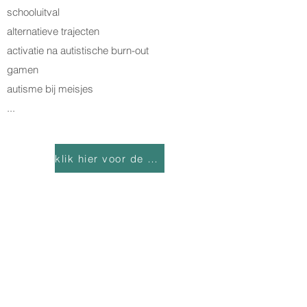
schooluitval
alternatieve trajecten
activatie na autistische burn-out
gamen
autisme bij meisjes
...
klik hier voor de kalender